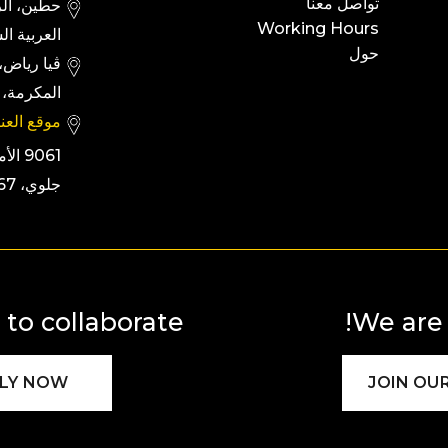
تواصل معنا
Working Hours
العربية ال
حول
المكرمة، 294
موقع العنا
9061 
جلوي، 2667
to collaborate?
We are 
LY NOW
JOIN OU