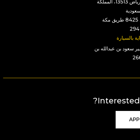
حطين، الرياض 13513، المملكة
سعودية
ڤيا رياض، 8425 طريق مكة
ية بالسيارة
الأمير سعود بن عبدالله بن
Interested 
APP