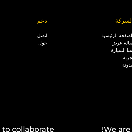
لشركة
دعم
لصفحة الرئيسية
اتصل
الة عرض
حول
با السيارة
جربة
دونة
to collaborate?
We are 