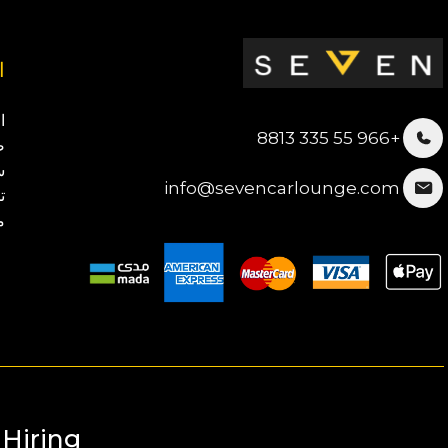
ا
ا
+966 55 335 8813
ص
س
info@sevencarlounge.com
ت
م
Hiring!