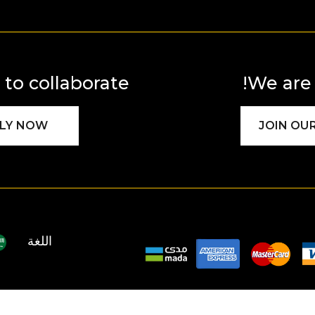
to collaborate?
We are 
LY NOW
JOIN OU
اللغة