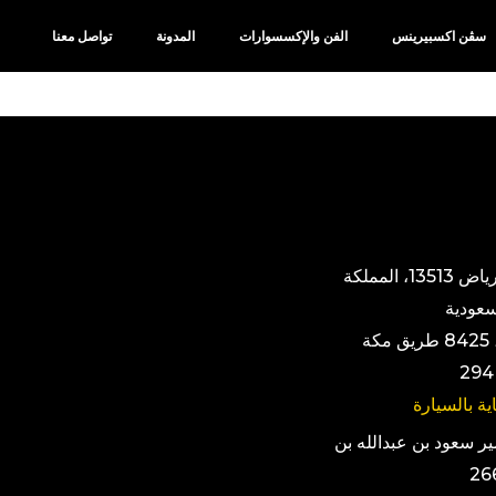
سڤن اكسبيرينس
الفن والإكسسوارات
المدونة
تواصل معنا
حطين، الرياض 13513، المملكة
سعودية
ڤيا رياض، 8425 طريق مكة
ية بالسيارة
الأمير سعود بن عبدالله بن